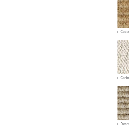
Cocc
Corin
Des