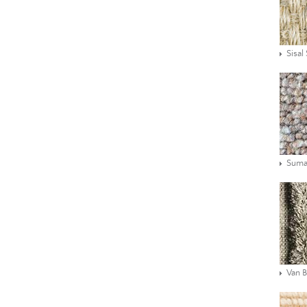
Sisal
Suma
Van 