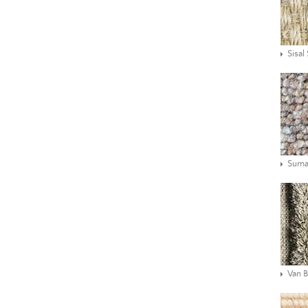
Sisal
Suma
Van 