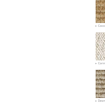
Cocc
Corin
Des