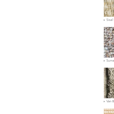
Sisal
Suma
Van 