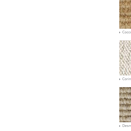
Cocc
Corin
Des