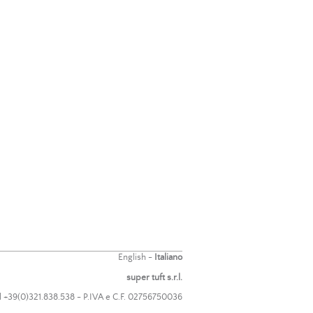
English
-
Italiano
super tuft s.r.l.
el +39(0)321.838.538 - P.IVA e C.F. 02756750036