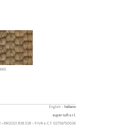
665
English
-
Italiano
super tuft s.r.l.
el +39(0)321.838.538 - P.IVA e C.F. 02756750036