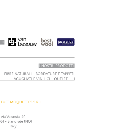
TTI
I NOSTRI PRODOTTI
I
FIBRE NATURALI
BORDATURE E TAPPETI
AGUGLIATI E VINILICI
OUTLET
 TUFT MOQUETTES S.R.L.
via Valsesia, 84
61 - Biandrate (NO)
Italy