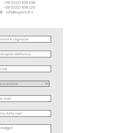
:
+39 (0)321 838.538
+39 (0)321 838.220
l:
info@supertuft.it