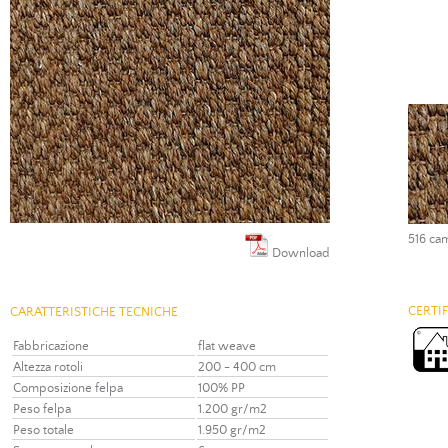
516 ca
Download
CERTI
CARATTERISTICHE TECNICHE
Fabbricazione
flat weave
Altezza rotoli
200 - 400 cm
Composizione felpa
100% PP
Peso felpa
1.200 gr/m2
Peso totale
1.950 gr/m2