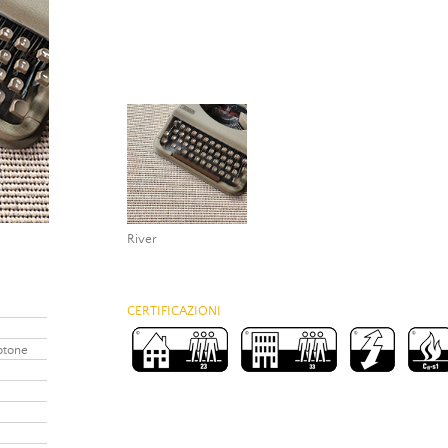
River
CERTIFICAZIONI
otone