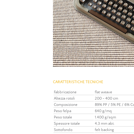
CARATTERISTICHE TECNICHE
Fabbricazione
flat weave
Altezza rotoli
200 - 400 cm
Composizione
89% PP / 5% PE / 6% C
Peso felpa
640 g/mq
Peso totale
1.400 g/sqm
Spessore totale
4,3 mm abt.
Sottofondo
felt backing