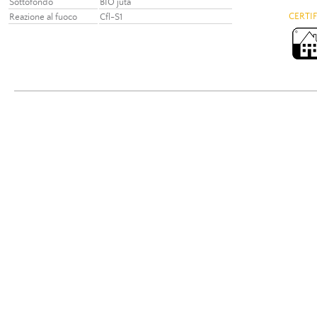
Sottofondo
BIO juta
CERTI
Reazione al fuoco
Cfl-S1